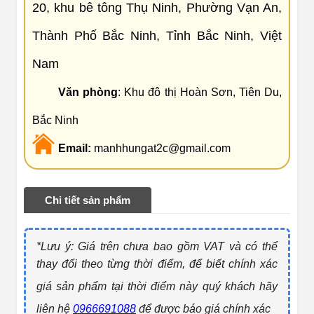
20, khu bê tông Thụ Ninh, Phường Vạn An,
Thành Phố Bắc Ninh, Tỉnh Bắc Ninh, Việt
Nam
Văn phòng
: Khu đô thị Hoàn Sơn, Tiên Du,
Bắc Ninh
Email:
manhhungat2c@gmail.com
Chi tiết sản phẩm
*Lưu ý: Giá trên chưa bao gồm VAT và có thể
thay đổi theo từng thờ
i điểm, để biết chính xác
giá sản phẩm tại thời điểm này quý khách hãy
liên hệ
0966691088
để được báo giá ch
ính xác