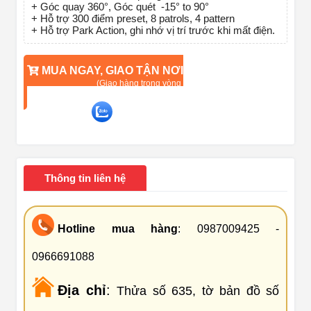
+ Góc quay 360°, Góc quét -15° to 90°
+ Hỗ trợ 300 điểm preset, 8 patrols, 4 pattern
+ Hỗ trợ Park Action, ghi nhớ vị trí trước khi mất điện.
MUA NGAY, GIAO TẬN NƠI
(Giao hàng trong vòng 90 phút)
TƯ VẤN QUA ZALO
Liên hệ ngay để được tư vấn về sản phẩm
Thông tin liên hệ
Hotline mua hàng
: 0987009425 -
0966691088
Địa chỉ
:
Thửa số 635, tờ bản đồ số