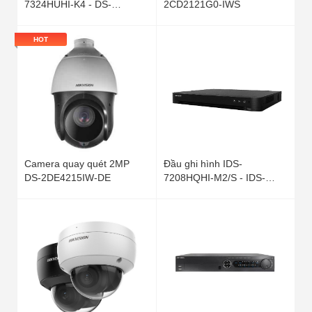
7324HUHI-K4 - DS-
2CD2121G0-IWS
7332HUHI-K4
HOT
Camera quay quét 2MP
Đầu ghi hình IDS-
DS-2DE4215IW-DE
7208HQHI-M2/S - IDS-
7216HQHI-M2/S