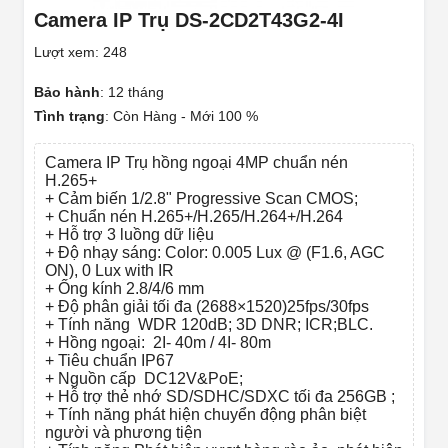
Camera IP Trụ DS-2CD2T43G2-4I
Lượt xem: 248
Bảo hành
:
12 tháng
Tình trạng
:
Còn Hàng - Mới 100 %
Camera IP Trụ hồng ngoại 4MP chuẩn nén
H.265+
+ Cảm biến 1/2.8" Progressive Scan CMOS;
+ Chuẩn nén H.265+/H.265/H.264+/H.264
+ Hỗ trợ 3 luồng dữ liệu
+ Độ nhạy sáng: Color: 0.005 Lux @ (F1.6, AGC
ON), 0 Lux with IR
+ Ống kính 2.8/4/6 mm
+ Độ phân giải tối đa (2688×1520)25fps/30fps
+ Tính năng WDR 120dB; 3D DNR; ICR;BLC.
+ Hồng ngoại: 2I- 40m / 4I- 80m
+ Tiêu chuẩn IP67
+ Nguồn cấp DC12V&PoE;
+ Hỗ trợ thẻ nhớ SD/SDHC/SDXC tối đa 256GB ;
+ Tính năng phát hiện chuyển động phân biệt
người và phương tiện