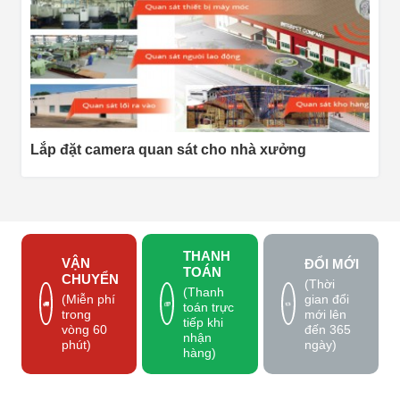
Lắp đặt camera quan sát cho nhà xưởng
THANH
VẬN
ĐỔI MỚI
TOÁN
CHUYỂN
(Thời
(Thanh
gian đổi
(Miễn phí
toán trực
mới lên
trong
tiếp khi
đến 365
vòng 60
nhận
ngày)
phút)
hàng)