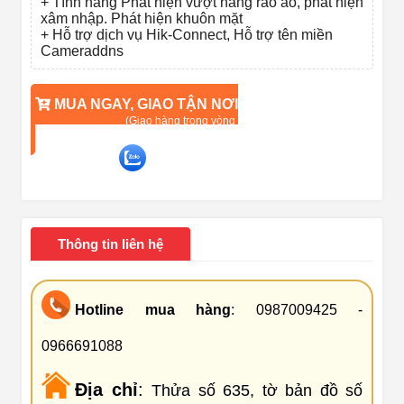
+ Tính năng Phát hiện vượt hàng rào ảo, phát hiện
xâm nhập. Phát hiện khuôn mặt
+ Hỗ trợ dịch vụ Hik-Connect, Hỗ trợ tên miền
Cameraddns
MUA NGAY, GIAO TẬN NƠI
(Giao hàng trong vòng 90 phút)
TƯ VẤN QUA ZALO
Liên hệ ngay để được tư vấn về sản phẩm
Thông tin liên hệ
Hotline mua hàng
: 0987009425 -
0966691088
Địa chỉ
:
Thửa số 635, tờ bản đồ số