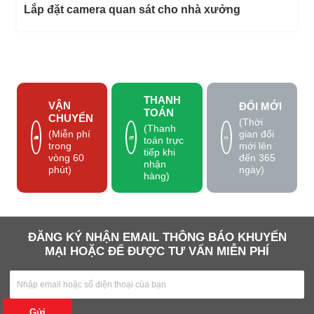
Lắp đặt camera quan sát cho nhà xưởng
THANH
VẬN
ĐỔI MỚI
TOÁN
CHUYỂN
(Thời
(Thanh
gian đổi
(Miễn phí
toán trực
mới lên
trong
tiếp khi
đến 365
vòng 60
nhận
ngày)
phút)
hàng)
ĐĂNG KÝ NHẬN EMAIL THÔNG BÁO KHUYẾN
MẠI HOẶC ĐỂ ĐƯỢC TƯ VẤN MIỄN PHÍ
Gửi