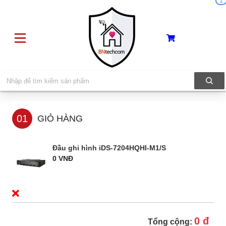
1
01
GIỎ HÀNG
Đầu ghi hình iDS-7204HQHI-M1/S
0 VNĐ
0 đ
Tổng cộng: