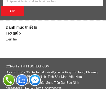
Gửi
Danh mục thiết bị
Trợ giúp
Liên hệ
FANPAGE
CÔNG TY TNHH BNTECHCOM
Địa chỉ: Thửa 365 tờ bản đồ số 20,khu bê tông Thụ Ninh, Phường
Vạn An, Thành Phố Bắc Ninh, Tỉnh Bắc Ninh, Việt Nam
Văn phòng : Khu độ thị Hoàn Sơn, Tiên Du, Bắc Ninh
0966691088 - Hotline 24/24: 0987009425
Email: manhhungat2c@gmail.com