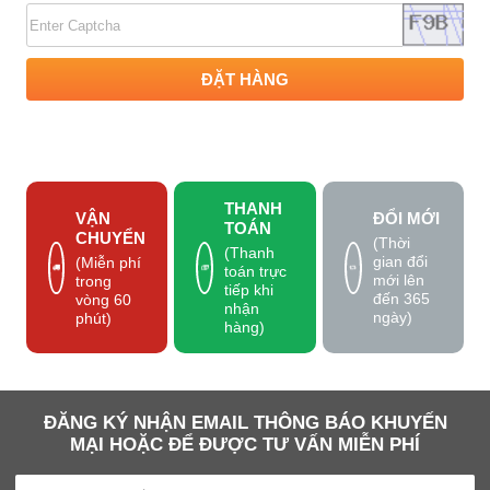
ĐẶT HÀNG
THANH
VẬN
ĐỔI MỚI
TOÁN
CHUYỂN
(Thời
(Thanh
gian đổi
(Miễn phí
toán trực
mới lên
trong
tiếp khi
đến 365
vòng 60
nhận
ngày)
phút)
hàng)
ĐĂNG KÝ NHẬN EMAIL THÔNG BÁO KHUYẾN
MẠI HOẶC ĐỂ ĐƯỢC TƯ VẤN MIỄN PHÍ