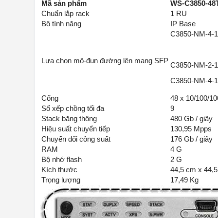
Mã sản phẩm
WS-C3850-48
Chuẩn lắp rack
1 RU
Bộ tính năng
IP Base
C3850-NM-4-
Lựa chọn mô-đun đường lên mạng SFP
C3850-NM-2-
C3850-NM-4-
Cổng
48 x 10/100/10
Số xếp chồng tối đa
9
Stack băng thông
480 Gb / giây
Hiệu suất chuyển tiếp
130,95 Mpps
Chuyển đổi công suất
176 Gb / giây
RAM
4 G
Bộ nhớ flash
2 G
Kích thước
44,5 cm x 44,
Trọng lượng
17,49 Kg