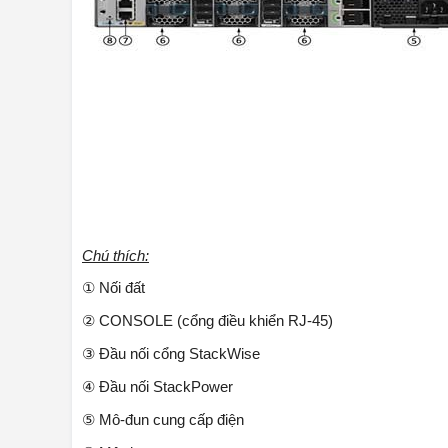
Chú thích:
① Nối đất
② CONSOLE (cổng điều khiển RJ-45)
③ Đầu nối cổng StackWise
④ Đầu nối StackPower
⑤ Mô-đun cung cấp điện