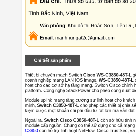
Địa chỉ
:
Thửa số 635, tờ bản đồ số 2
Tỉnh Bắc Ninh, Việt Nam
Văn phòng
: Khu đô thị Hoàn Sơn, Tiên Du,
Email:
manhhungat2c@gmail.com
Chi tiết sản phẩm
Thiết bị chuyển mạch Switch
Cisco WS-C3850-48T-L
gồ
doanh nghiệp mạng LAN IOS image.
WS-C3850-48T-L
đ
hoạt cho các cơ sở hạ tầng mạng. Switch Cisco chính h
platform. Công nghệ StackPower cho phép công suất điệ
Module uplink mạng tăng cường sự linh hoạt cho khách hà
minh,
Switch C3850-48T-L
cho phép các thiết bị chia sẻ
kiệm được một khoản chi phí đầu tư rất lớn mà vẫn đạt 
Ngoài ra,
Switch Cisco C3850-48T-L
còn sở hữu tính n
module cấp nguồn. Chúng có thể sử dụng cho cả mạng L
C3850
còn hỗ trợ linh hoạt NetFlow, Cisco TrustSec, 