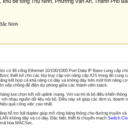
0, khu bê tông Thụ Ninh, Phường Vạn An, Thành Phố Bắ
 Bắc Ninh
m có 48 cổng Ethernet 10/100/1000 Port Data IP Base cung cấp ch
ược thiết kế cho các lớp truy cập với nâng cấp IOS trong đó cung c
ãng kết hợp cả khả năng có dây và không dây trên một tính năng c
n xếp chồng để điện dự phòng giữa các thành viên stack.
ng lựa chọn kết nối uplink mạng. Với vai trò là bộ điều khiển thông
 với nhau nguồn dữ liệu nội bộ. Điều này sẽ giúp các đơn vị, doanh ng
hiệu quả công việc cao nhất.
ăng hỗ trợ full duplex giúp mở rộng băng thông cho đường truyền và 
AN không dây và có dây. Đặc biệt, thiết bị chuyển mạch
Switch Ci
và mã hóa MACSec.