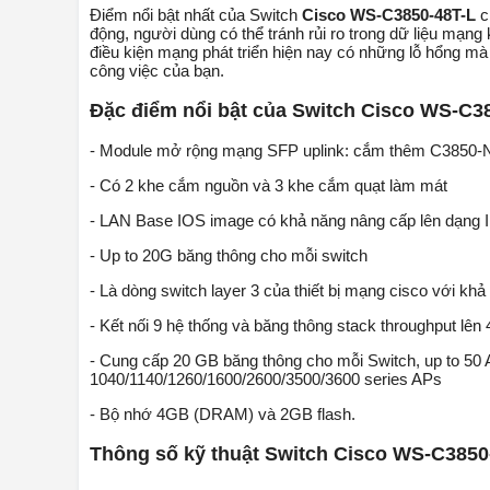
Điểm nổi bật nhất của Switch
Cisco WS-C3850-48T-L
c
động, người dùng có thể tránh rủi ro trong dữ liệu mạng 
điều kiện mạng phát triển hiện nay có những lỗ hổng mà
công việc của bạn.
Đặc điểm nổi bật của Switch Cisco WS-C3
- Module mở rộng mạng SFP uplink: cắm thêm C3850
- Có 2 khe cắm nguồn và 3 khe cắm quạt làm mát
- LAN Base IOS image có khả năng nâng cấp lên dạng 
- Up to 20G băng thông cho mỗi switch
- Là dòng switch layer 3 của thiết bị mạng cisco với kh
- Kết nối 9 hệ thống và băng thông stack throughput lê
- Cung cấp 20 GB băng thông cho mỗi Switch, up to 50 AP
1040/1140/1260/1600/2600/3500/3600 series APs
- Bộ nhớ 4GB (DRAM) và 2GB flash.
Thông số kỹ thuật Switch Cisco WS-C3850