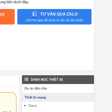
ung bên dưới đây.
TƯ VẤN QUA ZALO
ƠI
Liên hệ ngay để được tư vấn về sản phẩm
DANH MỤC THIẾT BỊ
Dự án điện nhẹ
Thiết bị mạng
Cisco