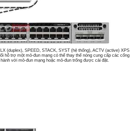
UPLX (duplex), SPEED, STACK, SYST (hệ thống), ACTV (active) XPS 
 hỗ trợ một mô-đun mạng có thể thay thế nóng cung cấp các cổng 
ận hành với mô-đun mạng hoặc mô-đun trống được cài đặt.