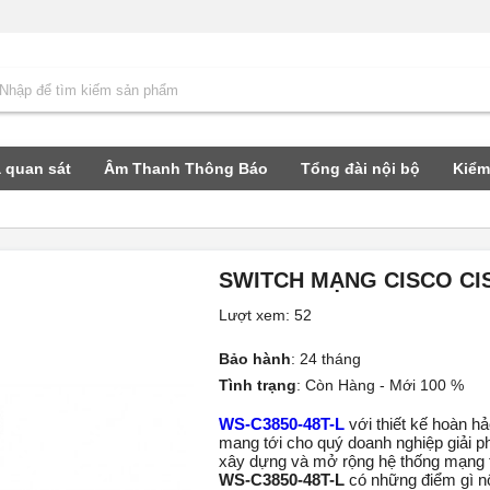
 quan sát
Âm Thanh Thông Báo
Tổng đài nội bộ
Kiểm
SWITCH MẠNG CISCO CIS
Lượt xem: 52
Bảo hành
:
24 tháng
Tình trạng
:
Còn Hàng - Mới 100 %
WS-C3850-48T-L
với thiết kế hoàn hả
mang tới cho quý doanh nghiệp giải p
xây dựng và mở rộng hệ thống mạng 
WS-C3850-48T-L
có những điểm gì n