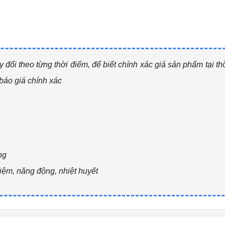
y đổi theo từng thờ
i điểm, để biết chính xác giá sản phẩm tại th
báo giá ch
ính xác
ng
hiệm, năng động, nhiệt huyết