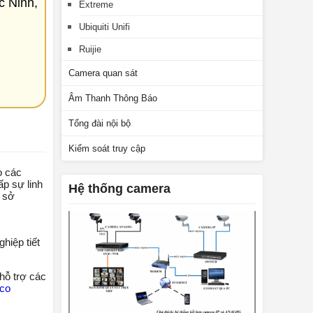
c Ninh,
Extreme
Ubiquiti Unifi
Ruijie
Camera quan sát
Âm Thanh Thông Báo
Tổng đài nội bộ
Kiểm soát truy cập
o các
ấp sự linh
Hệ thống camera
ơ sở
hiệp tiết
hỗ trợ các
sco