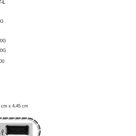
T-L
1G
10G
10G
00
5 cm x 4,45 cm