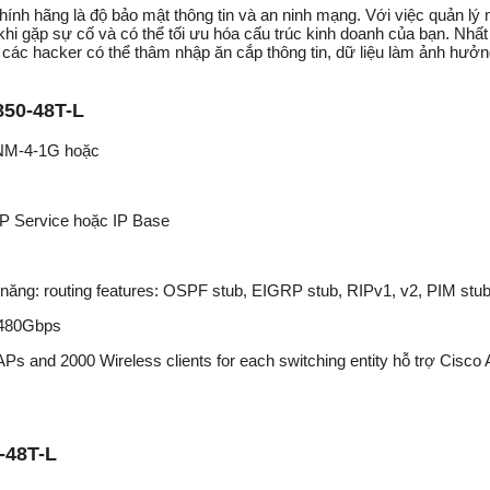
hính hãng là độ bảo mật thông tin và an ninh mạng. Với việc quản lý
khi gặp sự cố và có thể tối ưu hóa cấu trúc kinh doanh của bạn. Nhất 
 các hacker có thể thâm nhập ăn cắp thông tin, dữ liệu làm ảnh hưở
850-48T-L
-NM-4-1G hoặc
IP Service hoặc IP Base
ả năng: routing features: OSPF stub, EIGRP stub, RIPv1, v2, PIM stu
n 480Gbps
s and 2000 Wireless clients for each switching entity hỗ trợ Cisco 
-48T-L