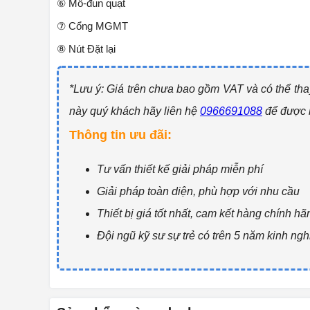
⑥ Mô-đun quạt
⑦ Cổng MGMT
⑧ Nút Đặt lại
*Lưu ý: Giá trên chưa bao gồm VAT và có thể tha
này quý khách hãy liên hệ
0966691088
để được 
Thông tin ưu đãi:
Tư vấn thiết kế giải pháp miễn phí
Giải pháp toàn diện, phù hợp với nhu cầu
Thiết bị giá tốt nhất, cam kết hàng chính hã
Đội ngũ kỹ sư sự trẻ có trên 5 năm kinh ng