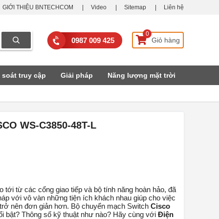
GIỚI THIỆU BNTECHCOM
Video
Sitemap
Liên hệ
0
0987 009 425
Giỏ hàng
 soát truy cập
Giải pháp
Năng lượng mặt trời
CO WS-C3850-48T-L
o tới từ các cổng giao tiếp và bộ tính năng hoàn hảo, đã
háp với vô vàn những tiện ích khách nhau giúp cho việc
trở nên đơn giản hơn. Bộ chuyển mạch Switch
Cisco
ổi bật? Thông số kỹ thuật như nào? Hãy cùng với
Điện