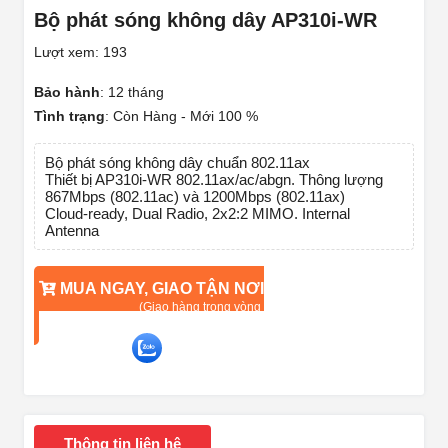
Bộ phát sóng không dây AP310i-WR
Lượt xem: 193
Bảo hành
:
12 tháng
Tình trạng
:
Còn Hàng - Mới 100 %
Bộ phát sóng không dây chuẩn 802.11ax
Thiết bị AP310i-WR 802.11ax/ac/abgn. Thông lượng
867Mbps (802.11ac) và 1200Mbps (802.11ax)
Cloud-ready, Dual Radio, 2x2:2 MIMO. Internal
Antenna
MUA NGAY, GIAO TẬN NƠI
(Giao hàng trong vòng 90 phút)
TƯ VẤN QUA ZALO
Liên hệ ngay để được tư vấn về sản phẩm
Thông tin liên hệ