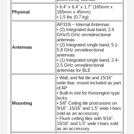
• 6.4" x 6.4" x 1.7" (165mm x
Physical
165mm x 45mm)
• 1.5 lbs (0.7 kg)
AP310i – Internal Antennas
• (2) Integrated dual band, 2.4
GHz/5 GHz omnidirectional
antennas
• (2) Integrated single band, 5.1-
Antennas
5.8 GHz omnidirectional
antennas
• (1) Integrated single band, 2.4-
2.5 GHz omnidirectional
antennas for BLE
• Wall, and flat tile and 15/16"
wide tbar, mount included as part
of AP
• Built-in slot for Kensington type
locks
Mounting
• 5/8" Ceiling tile protrusions on
9/16". 15/16" and 1.5" wide t-bars
sold as an accessory
• Flush ceiling tiles with 9/16".
15/16" and 1.5" wide t-bars sold
as an accessory