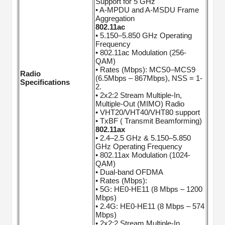
Support for 5 GHz
• A-MPDU and A-MSDU Frame
Aggregation
802.11ac
• 5.150–5.850 GHz Operating
Frequency
• 802.11ac Modulation (256-
QAM)
• Rates (Mbps): MCS0–MCS9
Radio
(6.5Mbps – 867Mbps), NSS = 1-
Specifications
2.
• 2x2:2 Stream Multiple-In,
Multiple-Out (MIMO) Radio
• VHT20/VHT40/VHT80 support
• TxBF ( Transmit Beamforming)
802.11ax
• 2.4–2.5 GHz & 5.150–5.850
GHz Operating Frequency
• 802.11ax Modulation (1024-
QAM)
• Dual-band OFDMA
• Rates (Mbps):
• 5G: HE0-HE11 (8 Mbps – 1200
Mbps)
• 2.4G: HE0-HE11 (8 Mbps – 574
Mbps)
• 2x2:2 Stream Multiple-In,