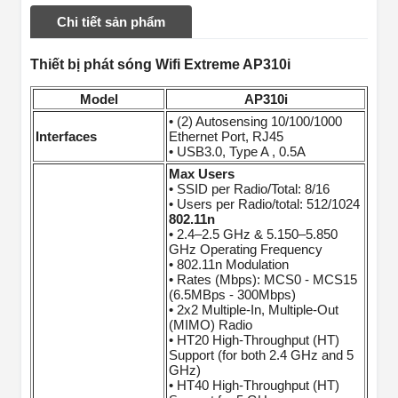
Chi tiết sản phẩm
Thiết bị phát sóng Wifi Extreme AP310i
Model
AP310i
• (2) Autosensing 10/100/1000
Interfaces
Ethernet Port, RJ45
• USB3.0, Type A , 0.5A
Max Users
• SSID per Radio/Total: 8/16
• Users per Radio/total: 512/1024
802.11n
• 2.4–2.5 GHz & 5.150–5.850
GHz Operating Frequency
• 802.11n Modulation
• Rates (Mbps): MCS0 - MCS15
(6.5MBps - 300Mbps)
• 2x2 Multiple-In, Multiple-Out
(MIMO) Radio
• HT20 High-Throughput (HT)
Support (for both 2.4 GHz and 5
GHz)
• HT40 High-Throughput (HT)