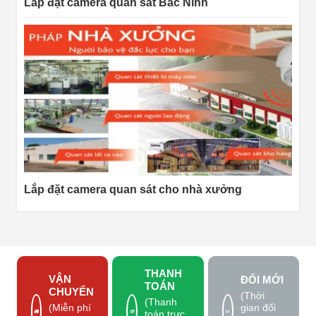
Lắp đặt camera quan sát Bắc Ninh
Lắp đặt camera quan sát cho nhà xưởng
THANH
VẬN
ĐỔI MỚI
TOÁN
CHUYỂN
(Thời
(Thanh
gian đổi
(Miễn phí
toán trực