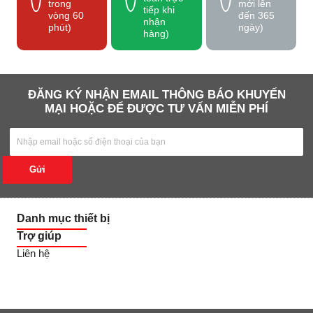
mới lên
trong
tiếp khi
đến 365
vòng 60
nhận
ngày)
phút)
hàng)
ĐĂNG KÝ NHẬN EMAIL THÔNG BÁO KHUYẾN
MẠI HOẶC ĐỂ ĐƯỢC TƯ VẤN MIỄN PHÍ
Gửi
Danh mục thiết bị
Trợ giúp
Liên hệ
FANPAGE