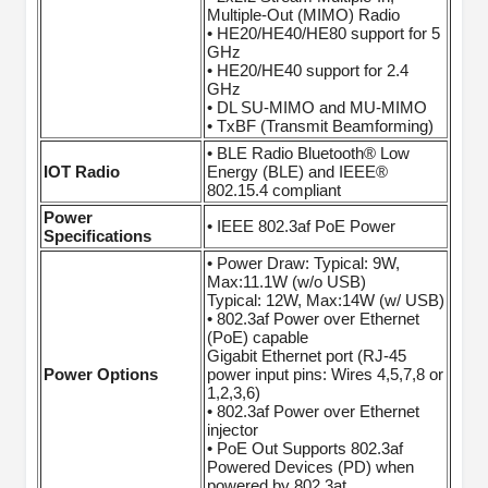
Multiple-Out (MIMO) Radio
• HE20/HE40/HE80 support for 5
GHz
• HE20/HE40 support for 2.4
GHz
• DL SU-MIMO and MU-MIMO
• TxBF (Transmit Beamforming)
• BLE Radio Bluetooth® Low
IOT Radio
Energy (BLE) and IEEE®
802.15.4 compliant
Power
• IEEE 802.3af PoE Power
Specifications
• Power Draw: Typical: 9W,
Max:11.1W (w/o USB)
Typical: 12W, Max:14W (w/ USB)
• 802.3af Power over Ethernet
(PoE) capable
Gigabit Ethernet port (RJ-45
Power Options
power input pins: Wires 4,5,7,8 or
1,2,3,6)
• 802.3af Power over Ethernet
injector
• PoE Out Supports 802.3af
Powered Devices (PD) when
powered by 802.3at