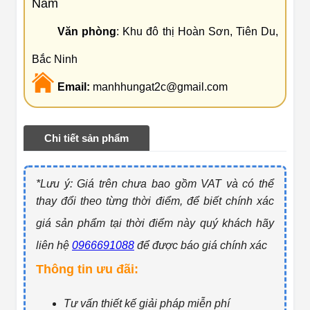
Nam
Văn phòng
: Khu đô thị Hoàn Sơn, Tiên Du,
Bắc Ninh
Email:
manhhungat2c@gmail.com
Chi tiết sản phẩm
*Lưu ý: Giá trên chưa bao gồm VAT và có thể
thay đổi theo từng thờ
i điểm, để biết chính xác
giá sản phẩm tại thời điểm này quý khách hãy
liên hệ
0966691088
để được báo giá ch
ính xác
Thông tin ưu đãi:
Tư vấn thiết kế giải pháp miễn phí