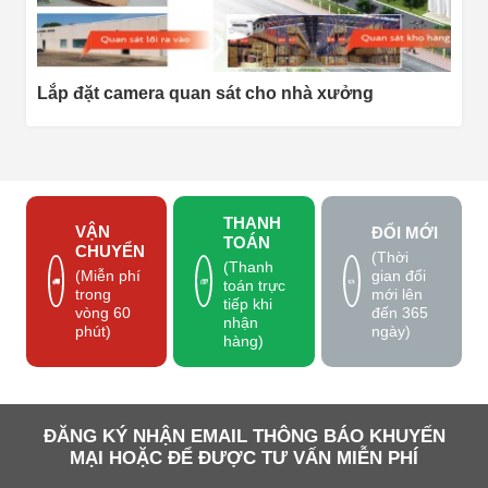
Lắp đặt camera quan sát cho nhà xưởng
THANH
VẬN
ĐỔI MỚI
TOÁN
CHUYỂN
(Thời
(Thanh
gian đổi
(Miễn phí
toán trực
mới lên
trong
tiếp khi
đến 365
vòng 60
nhận
ngày)
phút)
hàng)
ĐĂNG KÝ NHẬN EMAIL THÔNG BÁO KHUYẾN
MẠI HOẶC ĐỂ ĐƯỢC TƯ VẤN MIỄN PHÍ