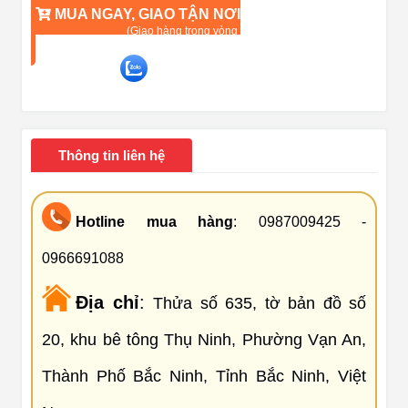
MUA NGAY, GIAO TẬN NƠI
(Giao hàng trong vòng 90 phút)
TƯ VẤN QUA ZALO
Liên hệ ngay để được tư vấn về sản phẩm
Thông tin liên hệ
Hotline mua hàng
: 0987009425 -
0966691088
Địa chỉ
:
Thửa số 635, tờ bản đồ số
20, khu bê tông Thụ Ninh, Phường Vạn An,
Thành Phố Bắc Ninh, Tỉnh Bắc Ninh, Việt