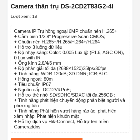
Camera thân trụ DS-2CD2T83G2-4I
Lượt xem: 19
Camera IP Trụ hồng ngoại 6MP chuẩn nén H.265+
+ Cảm biến 1/2.8" Progressive Scan CMOS;
+ Chuẩn nén H.265+/H.265/H.264+/H.264
+ Hỗ trợ 3 luồng dữ liệu
+ Độ nhạy sáng: Color: 0.005 Lux @ (F1.6, AGC ON),
0 Lux with IR
+ Ống kính 2.8/4/6 mm
+ Độ phân giải tối đa (2688×1520)25fps/30fps
+ Tính năng WDR 120dB; 3D DNR; ICR;BLC.
+ Hồng ngoại: 80m
+ Tiêu chuẩn IP67
+ Nguồn cấp DC12V&PoE;
+ Hỗ trợ thẻ nhớ SD/SDHC/SDXC tối đa 256GB ;
+ Tính năng phát hiện chuyển động phân biệt người và
phương tiện
+ Tính năng Phát hiện vượt hàng rào ảo, phát hiện
xâm nhập. Phát hiện khuôn mặt
+ Hỗ trợ dịch vụ Hik-Connect, Hỗ trợ tên miền
Cameraddns